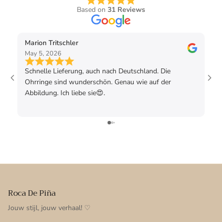
Based on
31 Reviews
Marion Tritschler
Ra
May 5, 2026
Mar
Schnelle Lieferung, auch nach Deutschland. Die
De 
Ohrringe sind wunderschön. Genau wie auf der
uit
Abbildung. Ich liebe sie😍.
rec
en 
Roca De Piña
Jouw stijl, jouw verhaal! ♡